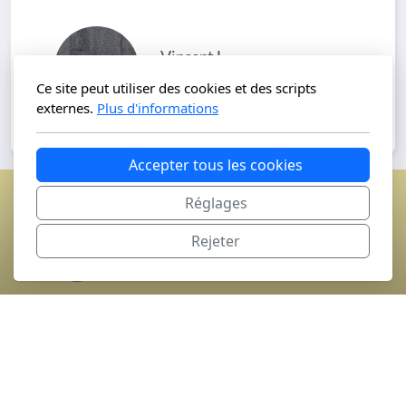
Vincent L
Client privé
Ce site peut utiliser des cookies et des scripts
externes.
Plus d'informations
Accepter tous les cookies
+41327302096
Réglages
Rejeter
contact@swissaurea.com
Immeuble Banque Cantonale
Neuchâtel
Avenue Leopold Robert 42
2300 La Chaux de Fonds