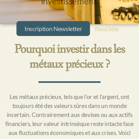
investissement.
Lingot or moulé 250g
Lingot or moulé 500g
Inscription Newsletter
Lingot or moulé 1kg
Plus d'infos
Pièces or
Pourquoi investir dans les
Lingots argent
métaux précieux ?
Lingot argent moulé 5kg
Lingot argent moulé 1kg
Les métaux précieux, tels que l’or et l’argent, ont
Lingot argent moulé 250g
toujours été des valeurs sûres dans un monde
Lingot argent frappé 100g
incertain. Contrairement aux devises ou aux actifs
financiers, leur valeur intrinsèque reste intacte face
Pièces argent
aux fluctuations économiques et aux crises. Voici