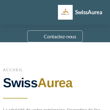
SwissAurea
Contactez-nous
ACCUEIL
Swiss
Aurea
Achat / Vente Or & Argent
Achat d'Or La Chaux de Fonds
Achat d'Or Neuchâtel
La sérénité de votre patrimoine, l’expertise de l’or.