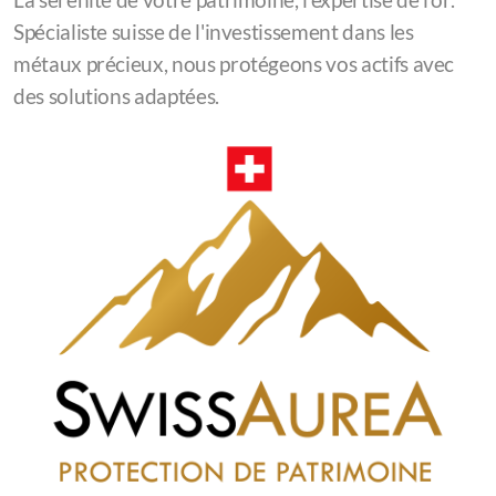
Achat d'Or Le Locle
Spécialiste suisse de l'investissement dans les
Achat d'Or Morteau
métaux précieux, nous protégeons vos actifs avec
des solutions adaptées.
Achat d'Or Pontarlier
Achat d'Or Val-de-Travers
Vendre son Or en Suisse
Stockage sécurisé
Solutions professionnelles
Acheter un lingot d'or en Suisse
Acheter des Pièces d'Or en Suisse